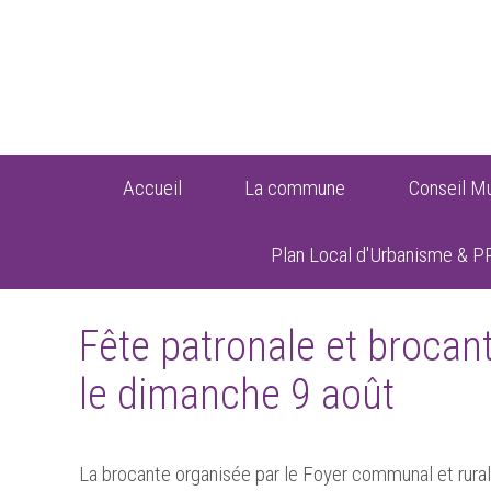
Accueil
La commune
Conseil Mu
Plan Local d'Urbanisme & P
Fête patronale et brocan
le dimanche 9 août
La brocante organisée par le Foyer communal et rur