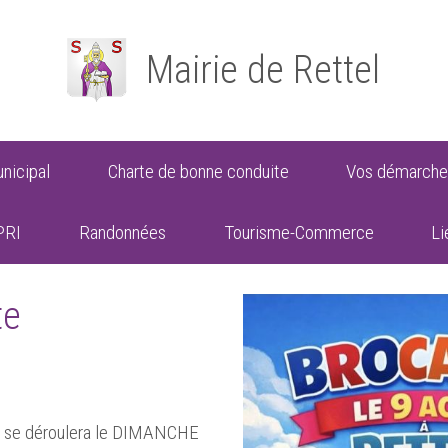
Mairie de Rettel
nicipal
Charte de bonne conduite
Vos démarche
PRI
Randonnées
Tourisme-Commerce
Li
te
al se déroulera le DIMANCHE