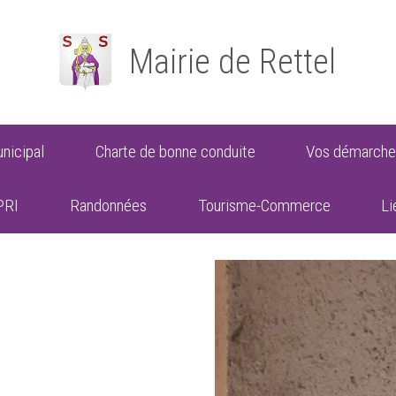
Mairie de Rettel
nicipal
Charte de bonne conduite
Vos démarche
PRI
Randonnées
Tourisme-Commerce
Li