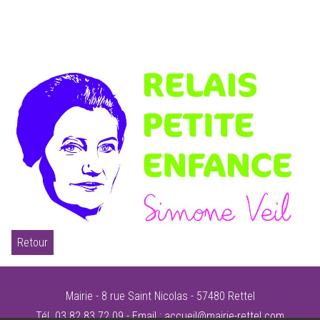
Retour
Mairie - 8 rue Saint Nicolas - 57480 Rettel
Tél. 03 82 83 72 09 - Email :
accueil@mairie-rettel.com