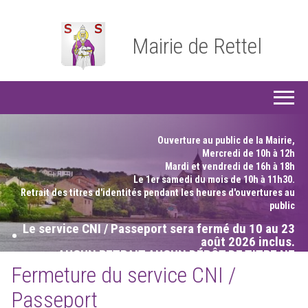
Mairie de Rettel
Bienvenue sur le site de la Commune de
RETTEL
Ouverture au public de la Mairie,
Mercredi de 10h à 12h
Mardi et vendredi de 16h à 18h
Le 1er samedi du mois
de 10h à 11h30.
Retrait des titres d'identités pendant les heures d'ouvertures au
public
Le service CNI / Passeport sera fermé du 10 au 23
•
août 2026 inclus.
AUCUN RETRAIT AUCUN DÉPÔT DE TITRE NE
POURRA SE FAIRE
Fermeture du service CNI /
Passeport