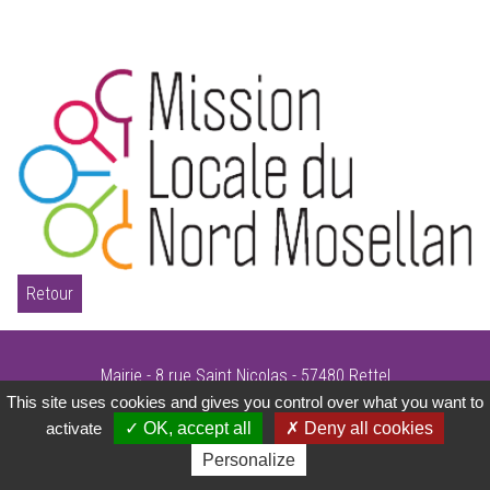
Retour
Mairie - 8 rue Saint Nicolas - 57480 Rettel
This site uses cookies and gives you control over what you want to
Tél. 03 82 83 72 09 - Email :
accueil@mairie-rettel.com
activate
OK, accept all
Deny all cookies
©Mairie de Rettel
-
mentions légales
-
plan du site
-
conception site alternativedg
Personalize