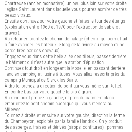
Chartreuse (ancien monastère) ,un peu plus loin sur votre droite
l’église Saint Laurent dans laquelle vous pourrez admirer de très
beaux vitraux.
Ensuite continuez sur votre gauche et faites le tour des étangs
(exploitation entre 1960 et 1970 pour l’extraction de sable et
gravier).
Au retour empruntez le chemin de halage (chemin qui permettait
à faire avancer les bateaux le long de la rivière au moyen d’une
corde tirée par des chevaux).
Engagez vous dans cette belle allée des tilleuls, passez derrière
le bâtiment qui n’est autre que la station d’épuration.
Continuez tout droit en longeant la Moselle, en passant derrière
l’ancien camping et l’usine à tubes. Vous allez ressortir près du
camping Municipal de Sierck-les-Bains.
À droite, prenez la direction du pont qui vous mène sur Rettel.
En contre bas sur votre gauche le silo à grain.
Au rond point prenez à gauche, et près du bâtiment blanc
empruntez le petit chemin bucolique qui vous mènera au
Milleweg.
Tournez à droite et ensuite sur votre gauche, direction la ferme
du Chambeyron, exploitée par la famille Handrick. On y produit
des asperges, fraises et dérivés (sirops, confitures), pommes