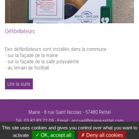
Défibrillateurs
Des défibrillateurs sont installés dans la commune :
- sur la façade de la mairie
- sur la façade de la salle polyvalente
- au terrain de football
Lire la suite
Mairie - 8 rue Saint Nicolas - 57480 Rettel
Tél. 03 82 83 72 09 - Email :
accueil@mairie-rettel.com
This site uses cookies and gives you control over what you want to
©Mairie de Rettel
-
mentions légales
-
plan du site
-
conception site alternativedg
activate
OK, accept all
Deny all cookies