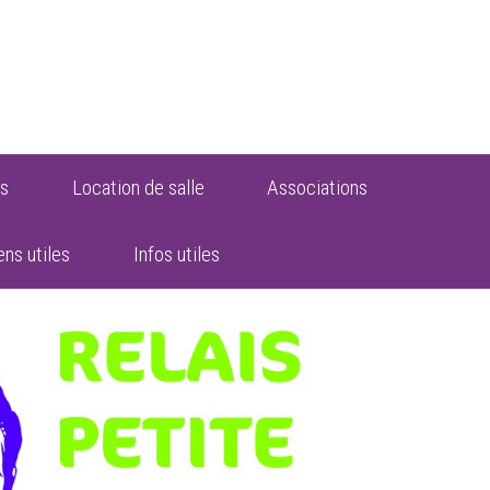
s
Location de salle
Associations
ens utiles
Infos utiles