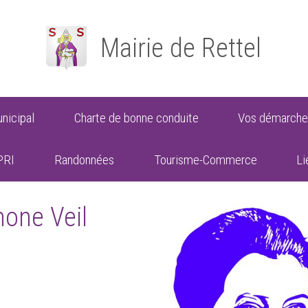
Mairie de Rettel
nicipal
Charte de bonne conduite
Vos démarche
PRI
Randonnées
Tourisme-Commerce
Li
mone Veil