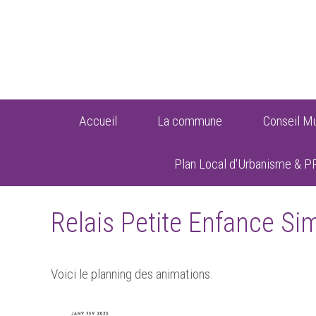
Accueil
La commune
Conseil Mu
Plan Local d'Urbanisme & P
Relais Petite Enfance Si
Voici le planning des animations.