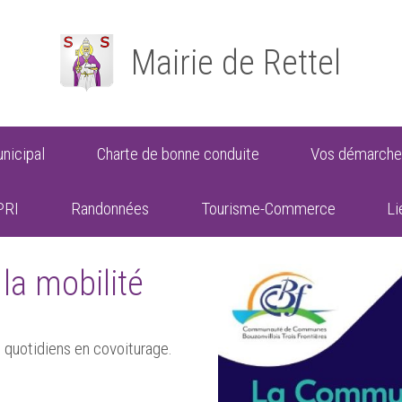
Mairie de Rettel
nicipal
Charte de bonne conduite
Vos démarche
PRI
Randonnées
Tourisme-Commerce
Li
 la mobilité
quotidiens en covoiturage.