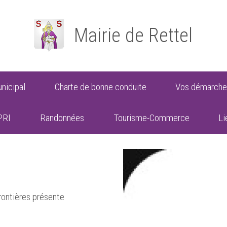
Mairie de Rettel
nicipal
Charte de bonne conduite
Vos démarche
PRI
Randonnées
Tourisme-Commerce
Li
ontières présente