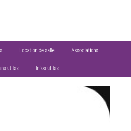
s
Location de salle
Associations
ens utiles
Infos utiles