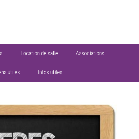
s
Location de salle
Associations
ens utiles
Infos utiles