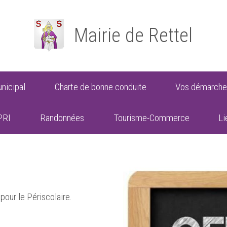
Mairie de Rettel
nicipal
Charte de bonne conduite
Vos démarche
PRI
Randonnées
Tourisme-Commerce
Li
our le Périscolaire.