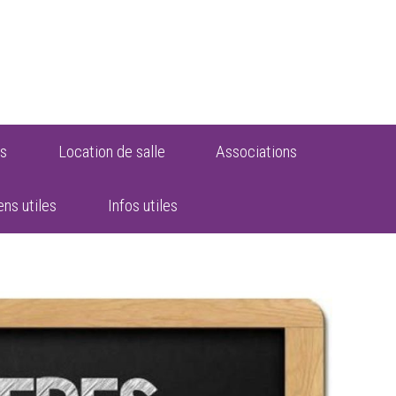
s
Location de salle
Associations
ens utiles
Infos utiles