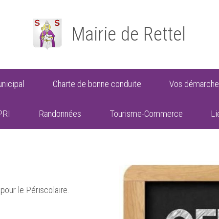
Mairie de Rettel
nicipal
Charte de bonne conduite
Vos démarche
PRI
Randonnées
Tourisme-Commerce
Li
our le Périscolaire.