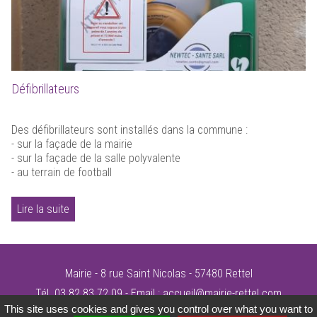
Défibrillateurs
Des défibrillateurs sont installés dans la commune :
- sur la façade de la mairie
- sur la façade de la salle polyvalente
- au terrain de football
Lire la suite
Mairie - 8 rue Saint Nicolas - 57480 Rettel
Tél. 03 82 83 72 09 - Email :
accueil@mairie-rettel.com
This site uses cookies and gives you control over what you want to
©Mairie de Rettel
-
mentions légales
-
plan du site
-
conception site alternativedg