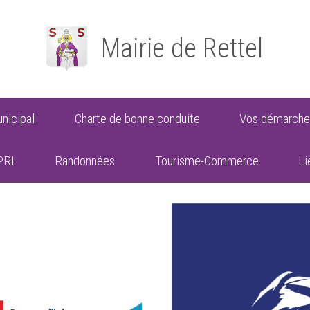
Mairie de Rettel
nicipal
Charte de bonne conduite
Vos démarche
PRI
Randonnées
Tourisme-Commerce
Li