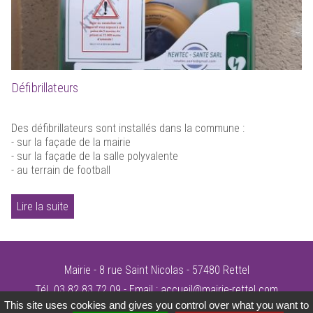
Défibrillateurs
Des défibrillateurs sont installés dans la commune :
- sur la façade de la mairie
- sur la façade de la salle polyvalente
- au terrain de football
Lire la suite
Mairie - 8 rue Saint Nicolas - 57480 Rettel
Tél. 03 82 83 72 09 - Email :
accueil@mairie-rettel.com
This site uses cookies and gives you control over what you want to
©Mairie de Rettel
-
mentions légales
-
plan du site
-
conception site alternativedg